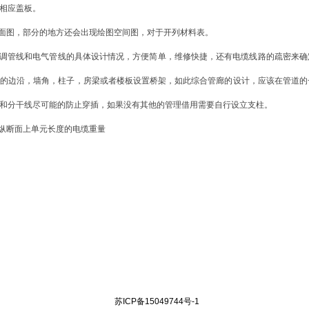
的相应盖板。
面图，部分的地方还会出现绘图空间图，对于开列材料表。
调管线和电气管线的具体设计情况，方便简单，维修快捷，还有电缆线路的疏密来确
物的边沿，墙角，柱子，房梁或者楼板设置桥架，如此综合管廊的设计，应该在管道的
线和分干线尽可能的防止穿插，如果没有其他的管理借用需要自行设立支柱。
纵断面上单元长度的电缆重量
苏ICP备15049744号-1