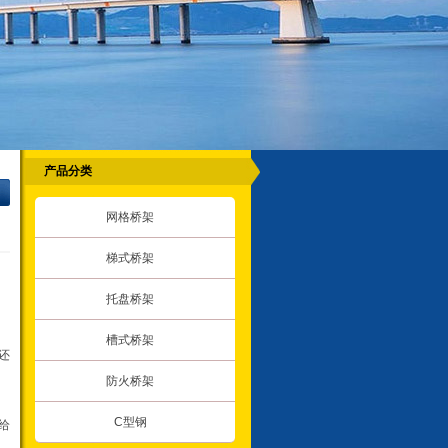
产品分类
网格桥架
梯式桥架
托盘桥架
槽式桥架
还
防火桥架
C型钢
给