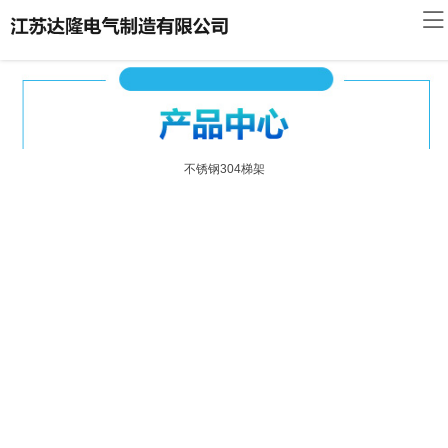
网
站
达
首
隆
桥
页
简
架
桥
不锈钢304梯架
介
展
架
荣
示
资
誉
联
讯
资
系
发
质
我
货
客
们
现
户
场
留