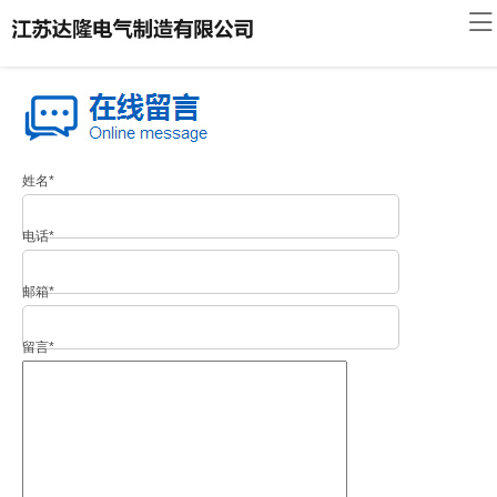
网
站
达
首
隆
桥
页
简
架
桥
姓名*
介
展
架
荣
电话*
示
资
誉
联
邮箱*
讯
资
系
发
留言*
质
我
货
客
们
现
户
场
留