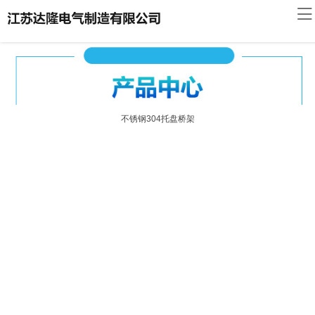
网
站
达
首
隆
桥
页
简
架
桥
不锈钢304托盘桥架
介
展
架
荣
示
资
誉
联
讯
资
系
发
质
我
货
客
们
现
户
场
留